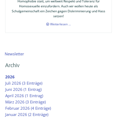
Homophobie statt, um weltweit Respekt und Toleranz für
Homosexuelle einzufordern. Auch wir wollen heute als
Schulgemeinschaft ein Zeichen gegen Diskriminierung und Hass
setzen!
SMV-
Weiterlesen …
Podcast
2
-
ein
Tag
Navigation
Newsletter
im
überspringen
Zeichen
des
Archiv
Regenbogens
2026
Juli 2026 (3 Einträge)
Juni 2026 (1 Eintrag)
April 2026 (1 Eintrag)
März 2026 (3 Einträge)
Februar 2026 (4 Einträge)
Januar 2026 (2 Einträge)