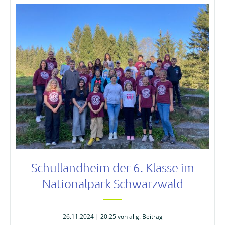
Kalender
Aktuell
Newsletter
Intern
Hausordnung
Schulwegeplan
Kontakt
Schullandheim der 6. Klasse im
Nationalpark Schwarzwald
26.11.2024 | 20:25
von allg. Beitrag